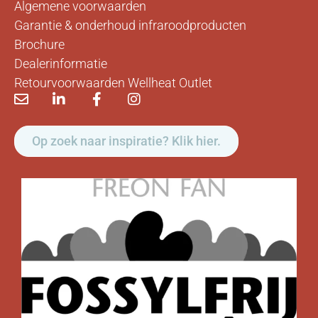
Algemene voorwaarden
Garantie & onderhoud infraroodproducten
Brochure
Dealerinformatie
Retourvoorwaarden Wellheat Outlet
Op zoek naar inspiratie? Klik hier.