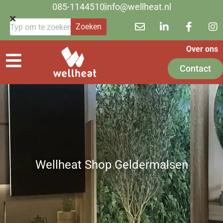
085-1144510
info@wellheat.nl
Zoeken
Over ons
Contact
Wellheat Shop Geldermalsen