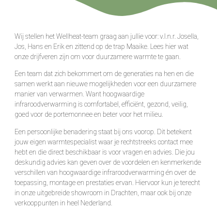
Wij stellen het Wellheat-team graag aan jullie voor: v.l.n.r. Josella,
Jos, Hans en Erik en zittend op de trap Maaike. Lees hier wat
onze drijfveren zijn om voor duurzamere warmte te gaan.
Een team dat zich bekommert om de generaties na hen en die
samen werkt aan nieuwe mogelijkheden voor een duurzamere
manier van verwarmen. Want hoogwaardige
infraroodverwarming is comfortabel, efficiënt, gezond, veilig,
goed voor de portemonnee en beter voor het milieu.
Een persoonlijke benadering staat bij ons voorop. Dit betekent
jouw eigen warmtespecialist waar je rechtstreeks contact mee
hebt en die direct beschikbaar is voor vragen en advies. Die jou
deskundig advies kan geven over de voordelen en kenmerkende
verschillen van hoogwaardige infraroodverwarming én over de
toepassing, montage en prestaties ervan. Hiervoor kun je terecht
in onze uitgebreide showroom in Drachten, maar ook bij onze
verkooppunten in heel Nederland.