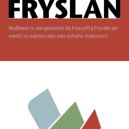
Wellheat is aangesloten bij Fossylfrij Fryslân en
werkt zo samen aan een schone toekomst