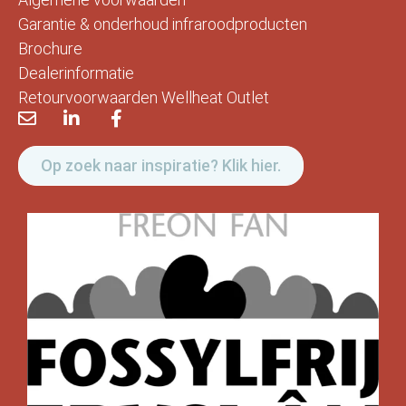
Garantie & onderhoud infraroodproducten
Brochure
Dealerinformatie
Retourvoorwaarden Wellheat Outlet
Op zoek naar inspiratie? Klik hier.