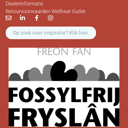
Dealerinformatie
Retourvoorwaarden Wellheat Outlet
Op zoek naar inspiratie? Klik hier.