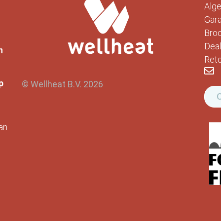
Alg
Gara
Bro
Deal
n
Reto
p
© Wellheat B.V. 2026
O
an