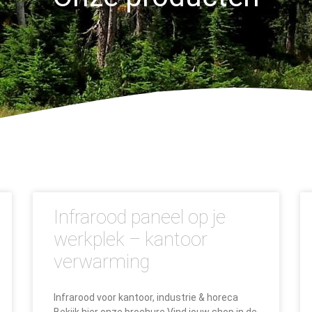
Infrarood paneel op je
werkplek – kantoor
verwarming
Infrarood voor kantoor, industrie & horeca