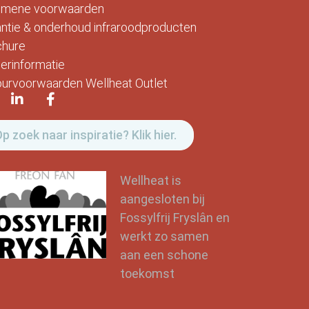
emene voorwaarden
ntie & onderhoud infraroodproducten
chure
erinformatie
urvoorwaarden Wellheat Outlet
p zoek naar inspiratie? Klik hier.
Wellheat is
aangesloten bij
Fossylfrij Fryslân en
werkt zo samen
aan een schone
toekomst