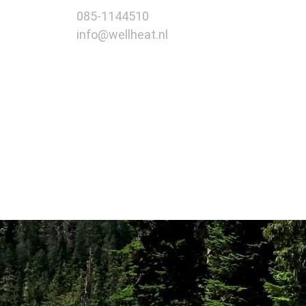
085-1144510
info@wellheat.nl