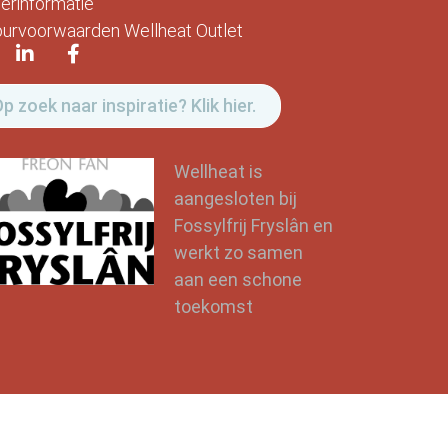
erinformatie
urvoorwaarden Wellheat Outlet
p zoek naar inspiratie? Klik hier.
Wellheat is
aangesloten bij
Fossylfrij Fryslân en
werkt zo samen
aan een schone
toekomst