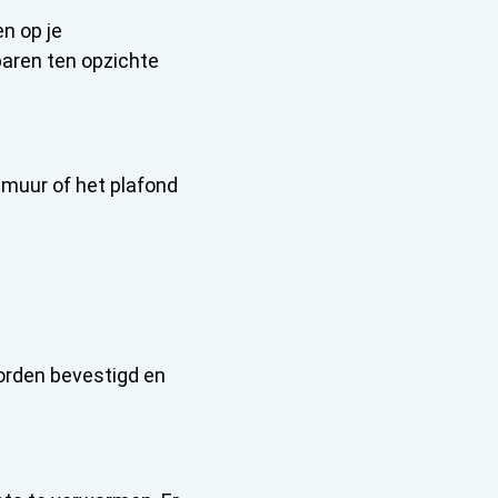
en op je
paren ten opzichte
 muur of het plafond
worden bevestigd en