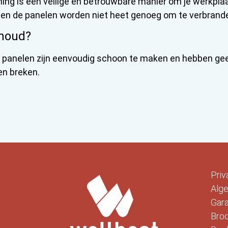
ing is een veilige en betrouwbare manier om je werkpla
 en de panelen worden niet heet genoeg om te verbrand
houd?
e panelen zijn eenvoudig schoon te maken en hebben ge
en breken.
Priv
Alg
Gara
Bro