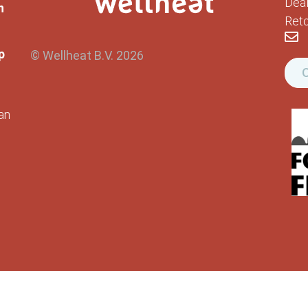
Deal
n
Reto
p
© Wellheat B.V. 2026
O
an