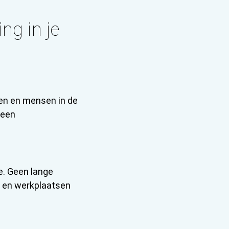
g in je
ten en mensen in de
 een
e. Geen lange
n en werkplaatsen