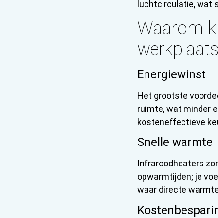
luchtcirculatie, wat
Waarom kie
werkplaat
Energiewinst
Het grootste voordee
ruimte, wat minder e
kosteneffectieve ke
Snelle warmte
Infraroodheaters zor
opwarmtijden; je voe
waar directe warmte 
Kostenbespari