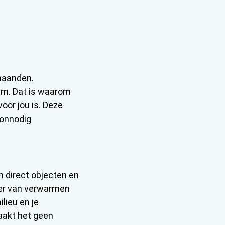
 maanden.
aam. Dat is waarom
oor jou is. Deze
 onnodig
 direct objecten en
ier van verwarmen
lieu en je
zaakt het geen