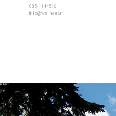
085-1144510
info@wellheat.nl