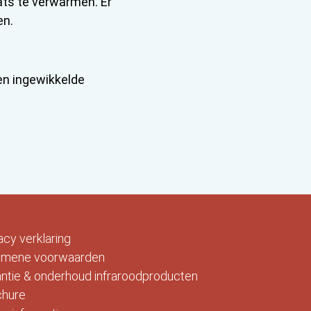
ats te verwarmen. Er
en.
en ingewikkelde
acy verklaring
emene voorwaarden
ntie & onderhoud infraroodproducten
chure