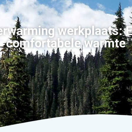
erwarming werkplaats: E
comfortabele warmte