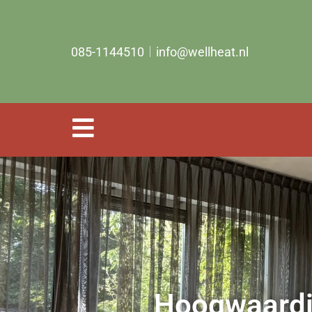
085-1144510
info@wellheat.nl
Hoogwaardig