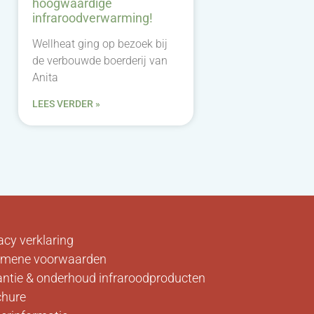
hoogwaardige
infraroodverwarming!
Wellheat ging op bezoek bij
de verbouwde boerderij van
Anita
LEES VERDER »
acy verklaring
emene voorwaarden
ntie & onderhoud infraroodproducten
chure