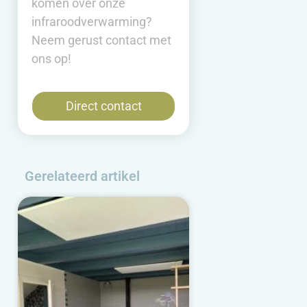
komen over onze
infraroodverwarming?
Neem gerust contact met
ons op!
Direct contact
n
Gerelateerd artikel