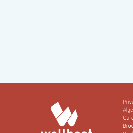
Priv
Alg
Gara
Bro