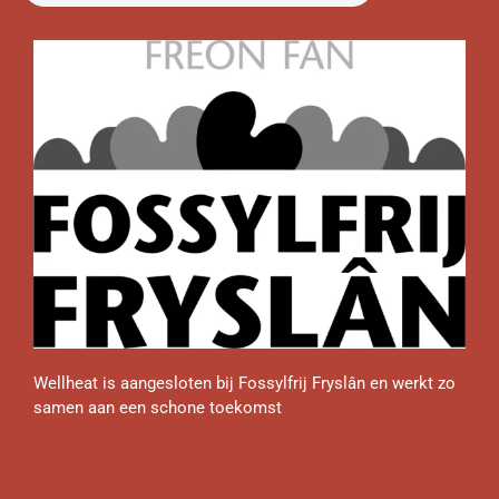
Wellheat is aangesloten bij Fossylfrij Fryslân en werkt zo
samen aan een schone toekomst