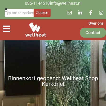
085-1144510
info@wellheat.nl
Zoeken
Over ons
Contact
Binnenkort geopend: Wellheat Shop
Kerkdriel