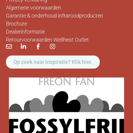
Algemene voorwaarden
Garantie & onderhoud infraroodproducten
Brochure
Dealerinformatie
Retourvoorwaarden Wellheat Outlet
Op zoek naar inspiratie? Klik hier.