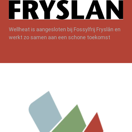
Wellheat is aangesloten bij Fossylfrij Fryslân en
werkt zo samen aan een schone toekomst