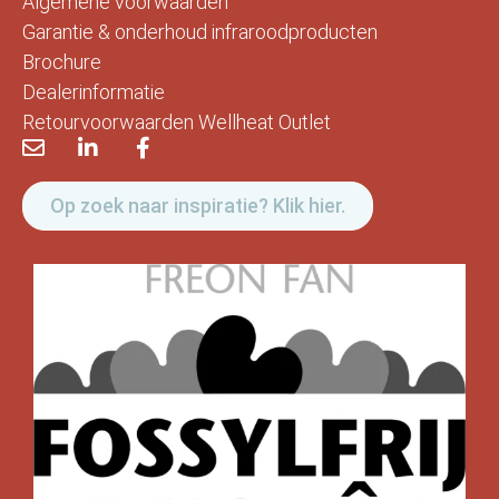
Algemene voorwaarden
Garantie & onderhoud infraroodproducten
Brochure
Dealerinformatie
Retourvoorwaarden Wellheat Outlet
Op zoek naar inspiratie? Klik hier.