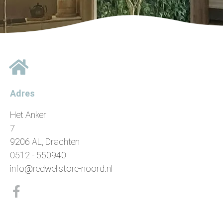
Adres
Het Anker
7
9206 AL, Drachten
0512 - 550940
info@redwellstore-noord.nl