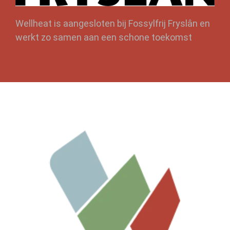
Wellheat is aangesloten bij Fossylfrij Fryslân en
werkt zo samen aan een schone toekomst