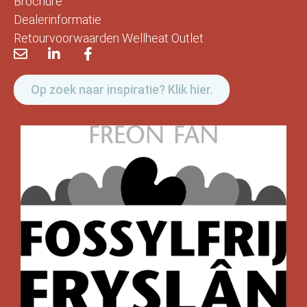
Brochure
Dealerinformatie
Retourvoorwaarden Wellheat Outlet
Op zoek naar inspiratie? Klik hier.