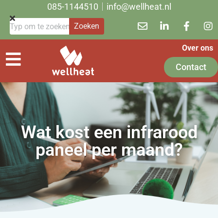
085-1144510
info@wellheat.nl
Zoeken
Over ons
Contact
Wat kost een infrarood
paneel per maand?