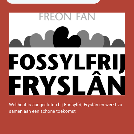
Wellheat is aangesloten bij Fossylfrij Fryslân en werkt zo
samen aan een schone toekomst