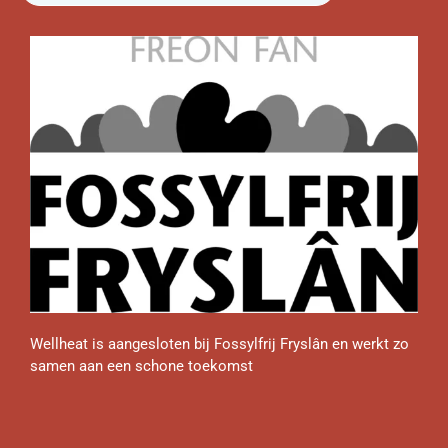
Wellheat is aangesloten bij Fossylfrij Fryslân en werkt zo
samen aan een schone toekomst