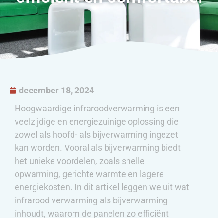
december 18, 2024
Hoogwaardige infraroodverwarming is een
veelzijdige en energiezuinige oplossing die
zowel als hoofd- als bijverwarming ingezet
kan worden. Vooral als bijverwarming biedt
het unieke voordelen, zoals snelle
opwarming, gerichte warmte en lagere
energiekosten. In dit artikel leggen we uit wat
infrarood verwarming als bijverwarming
inhoudt, waarom de panelen zo efficiënt