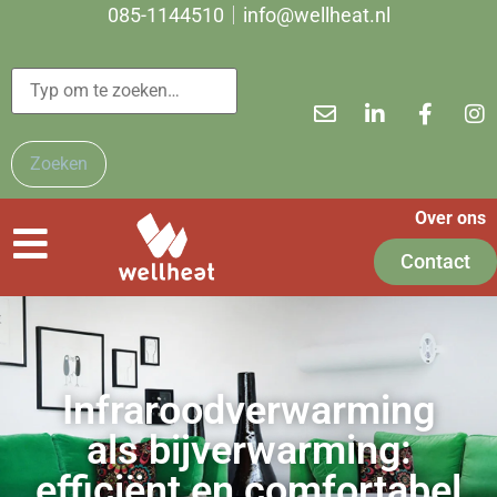
085-1144510
info@wellheat.nl
Zoeken
Over ons
Contact
Infraroodverwarming
als bijverwarming:
efficiënt en comfortabel