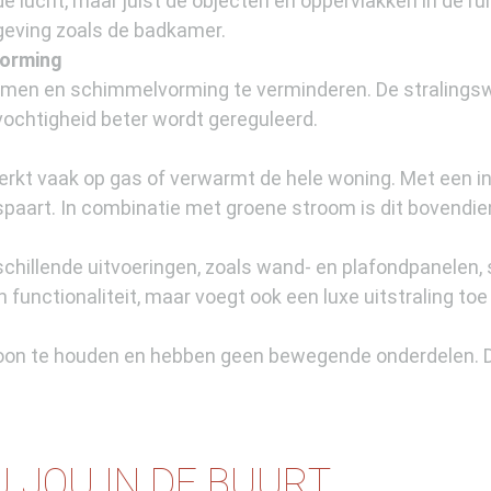
 lucht, maar juist de objecten en oppervlakken in de ru
mgeving zoals de badkamer.
orming
emen en schimmelvorming te verminderen. De stralingsw
vochtigheid beter wordt gereguleerd.
kt vaak op gas of verwarmt de hele woning. Met een in
aart. In combinatie met groene stroom is dit bovendien
schillende uitvoeringen, zoals wand- en plafondpanelen,
n functionaliteit, maar voegt ook een luxe uitstraling t
oon te houden en hebben geen bewegende onderdelen. Di
J JOU IN DE BUURT