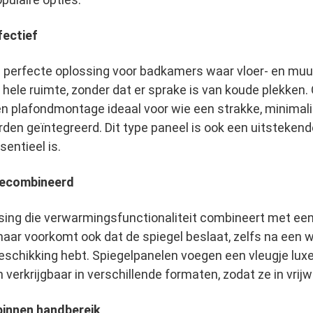
fectief
de perfecte oplossing voor badkamers waar vloer- en muu
hele ruimte, zonder dat er sprake is van koude plekken
en plafondmontage ideaal voor wie een strakke, minimali
rden geïntegreerd. Dit type paneel is ook een uitsteken
entieel is.
 gecombineerd
ssing die verwarmingsfunctionaliteit combineert met ee
maar voorkomt ook dat de spiegel beslaat, zelfs na een 
 beschikking hebt. Spiegelpanelen voegen een vleugje lux
jn verkrijgbaar in verschillende formaten, zodat ze in vri
innen handbereik